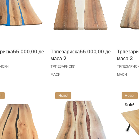
риска
55.000,00
ден
Трпезариска
55.000,00
ден
Трпезари
маса 2
маса 3
ИСКИ
ТРПЕЗАРИСКИ
ТРПЕЗАРИС
МАСИ
МАСИ
!
Ново!
Ново!
Sale!