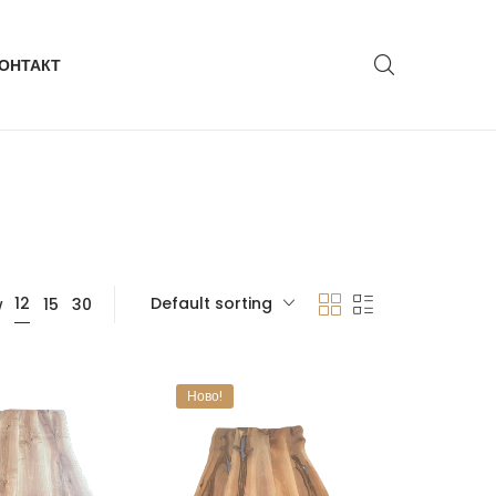
ОНТАКТ
Default sorting
12
w
15
30
Ново!