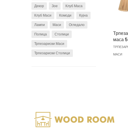
Декор
Зое
Клуб Маса
Клуб Маси
Комоди
Кујна
Лампи
Маси
Огледало
Трпеза
Полица
Столици
маса 5
Трпезариски Маси
ТРПЕЗАР
Трпезариски Столици
МАСИ