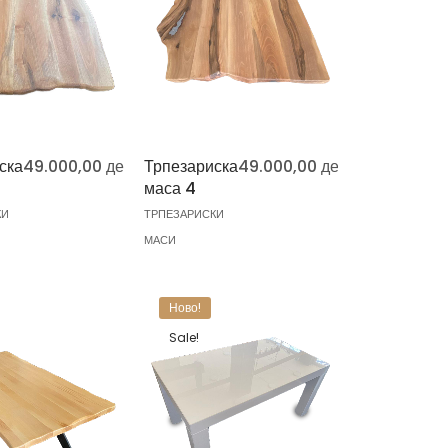
ска
49.000,00
ден
Трпезариска
49.000,00
ден
маса 4
КИ
ТРПЕЗАРИСКИ
МАСИ
Ново!
Sale!