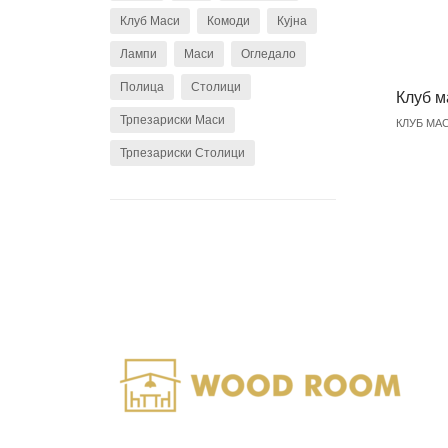
Клуб Маси
Комоди
Кујна
Лампи
Маси
Огледало
Полица
Столици
Клуб м
Трпезариски Маси
КЛУБ МА
Трпезариски Столици