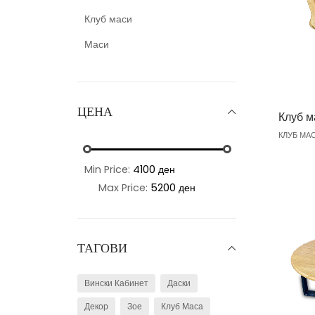
Клуб маси
Маси
ЦЕНА
Клуб м
КЛУБ МА
Min Price:
4100 ден
Max Price:
5200 ден
ТАГОВИ
Вински Кабинет
Даски
Декор
Зое
Клуб Маса