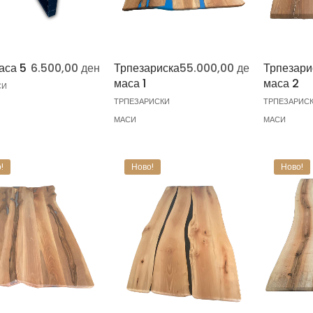
аса 5
6.500,00
ден
Трпезариска
55.000,00
ден
Трпезари
маса 1
маса 2
СИ
ТРПЕЗАРИСКИ
ТРПЕЗАРИС
МАСИ
МАСИ
!
Ново!
Ново!