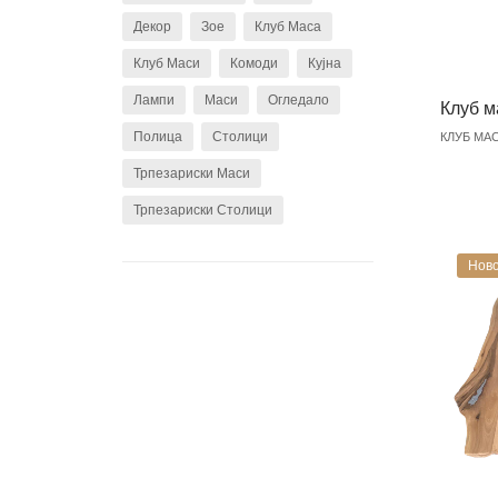
Декор
Зое
Клуб Маса
Клуб Маси
Комоди
Кујна
Лампи
Маси
Огледало
Клуб м
Полица
Столици
КЛУБ МА
Трпезариски Маси
Трпезариски Столици
Ново