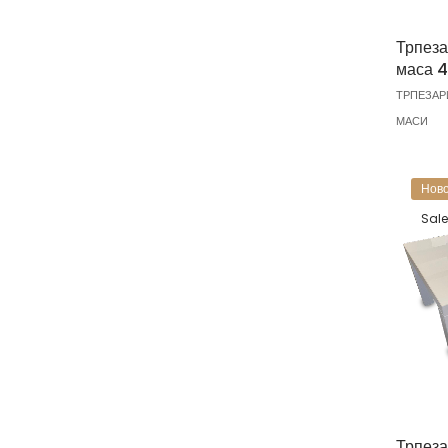
Трпеза
маса 4
ТРПЕЗАР
МАСИ
Ново
Sale
Трпеза