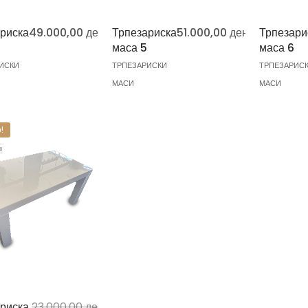
риска
49.000,00
ден
Трпезариска
51.000,00
ден
Трпезари
маса 5
маса 6
ИСКИ
ТРПЕЗАРИСКИ
ТРПЕЗАРИС
МАСИ
МАСИ
!
!
риска
23.000,00
ден