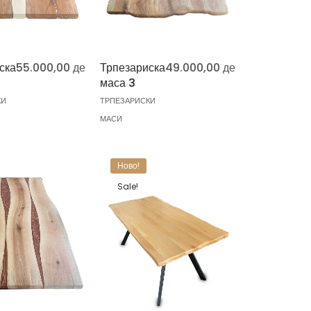
ска
55.000,00
ден
Трпезариска
49.000,00
ден
маса 3
КИ
ТРПЕЗАРИСКИ
МАСИ
Ново!
Sale!