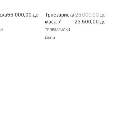
ска
55.000,00
ден
Трпезариска
25.000,00
ден
маса 7
23.500,00
ден
КИ
ТРПЕЗАРИСКИ
МАСИ