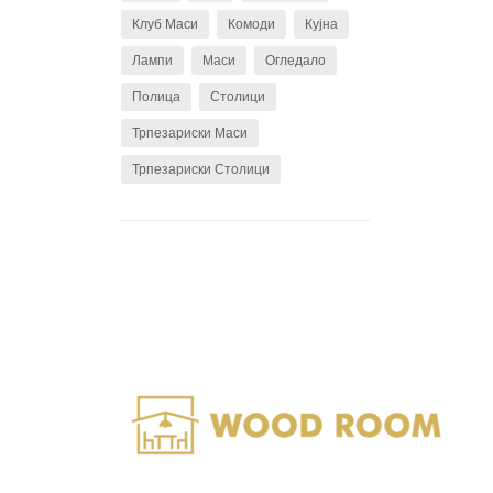
Клуб Маси
Комоди
Кујна
Лампи
Маси
Огледало
Полица
Столици
Трпезариски Маси
Трпезариски Столици