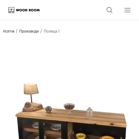
/
/
Home
Производи
Полица 1