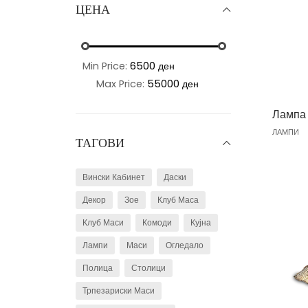
ЦЕНА
Min Price:
6500 ден
Max Price:
55000 ден
Лампа 
ЛАМПИ
ТАГОВИ
Вински Кабинет
Даски
Декор
Зое
Клуб Маса
Клуб Маси
Комоди
Кујна
Лампи
Маси
Огледало
Полица
Столици
Трпезариски Маси