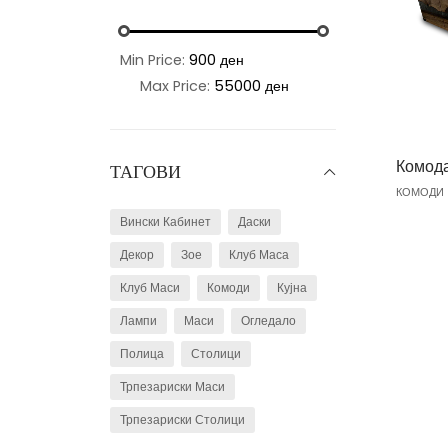
Min Price:
900 ден
Max Price:
55000 ден
Комода
ТАГОВИ
КОМОДИ
Вински Кабинет
Даски
Декор
Зое
Клуб Маса
Клуб Маси
Комоди
Кујна
Лампи
Маси
Огледало
Полица
Столици
Трпезариски Маси
Трпезариски Столици